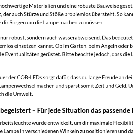
 hochwertige Materialien und eine robuste Bauweise geset
t, der auch Stürze und Stöße problemlos übersteht. So kann
e dir Sorgen um die Lampe machen zu müssen.
 nur robust, sondern auch wasserabweisend. Das bedeutet, 
los einsetzen kannst. Ob im Garten, beim Angeln oder be
lle Eventualitäten gerüstet. Bitte beachte jedoch, dass die
er der COB-LEDs sorgt dafür, dass du lange Freude an dein
Lampenwechsel machen und sparst somit Zeit und Geld. U
ch die Umwelt.
ie begeistert – Für jede Situation das passende 
eitsleuchte wurde entwickelt, um dir maximale Flexibilitä
die Lampe in verschiedenen Winkeln zu positionieren und da