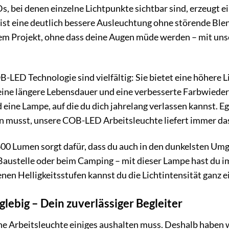
, bei denen einzelne Lichtpunkte sichtbar sind, erzeugt e
 ist eine deutlich bessere Ausleuchtung ohne störende Blende
em Projekt, ohne dass deine Augen müde werden – mit uns
B-LED Technologie sind vielfältig: Sie bietet eine höhere
ine längere Lebensdauer und eine verbesserte Farbwiederg
eine Lampe, auf die du dich jahrelang verlassen kannst. Eg
n musst, unsere COB-LED Arbeitsleuchte liefert immer das
600 Lumen sorgt dafür, dass du auch in den dunkelsten Um
 Baustelle oder beim Camping – mit dieser Lampe hast du 
nen Helligkeitsstufen kannst du die Lichtintensität ganz 
lebig – Dein zuverlässiger Begleiter
ine Arbeitsleuchte einiges aushalten muss. Deshalb haben