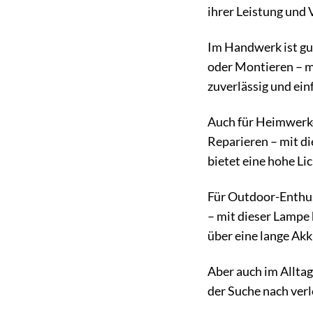
ihrer Leistung und V
Im Handwerk ist gut
oder Montieren – m
zuverlässig und ein
Auch für Heimwerke
Reparieren – mit di
bietet eine hohe Lic
Für Outdoor-Enthus
– mit dieser Lampe
über eine lange Akk
Aber auch im Alltag
der Suche nach verl