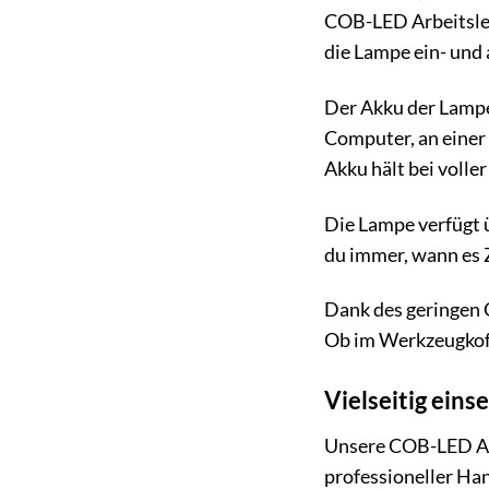
COB-LED Arbeitsleuc
die Lampe ein- und 
Der Akku der Lampe
Computer, an einer
Akku hält bei volle
Die Lampe verfügt ü
du immer, wann es Z
Dank des geringen 
Ob im Werkzeugkoff
Vielseitig eins
Unsere COB-LED Arbe
professioneller Ha