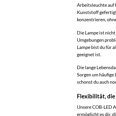
Arbeitsleuchte auf
Kunststoff gefertig
konzentrieren, ohn
Die Lampe ist nicht
Umgebungen problem
Lampe bist du für a
geeignet ist.
Die lange Lebensdau
Sorgen um häufige 
schonst du auch no
Flexibilität, d
Unsere COB-LED Arb
ermöglicht es dir, 