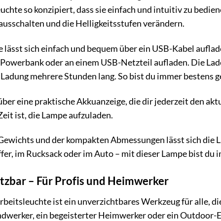
hte so konzipiert, dass sie einfach und intuitiv zu bedie
ausschalten und die Helligkeitsstufen verändern.
 lässt sich einfach und bequem über ein USB-Kabel aufla
 Powerbank oder an einem USB-Netzteil aufladen. Die Lade
r Ladung mehrere Stunden lang. So bist du immer bestens g
ber eine praktische Akkuanzeige, die dir jederzeit den ak
eit ist, die Lampe aufzuladen.
Gewichts und der kompakten Abmessungen lässt sich die L
er, im Rucksack oder im Auto – mit dieser Lampe bist du 
etzbar – Für Profis und Heimwerker
itsleuchte ist ein unverzichtbares Werkzeug für alle, die
ndwerker, ein begeisterter Heimwerker oder ein Outdoor-En