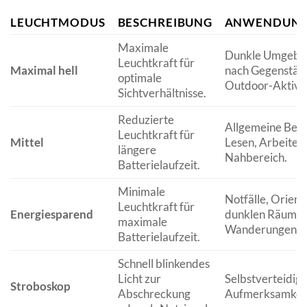
LEUCHTMODUS
BESCHREIBUNG
ANWENDUNG
Maximale
Dunkle Umgebun
Leuchtkraft für
Maximal hell
nach Gegenstän
optimale
Outdoor-Aktivit
Sichtverhältnisse.
Reduzierte
Allgemeine Bele
Leuchtkraft für
Mittel
Lesen, Arbeiten
längere
Nahbereich.
Batterielaufzeit.
Minimale
Notfälle, Orient
Leuchtkraft für
Energiesparend
dunklen Räumen
maximale
Wanderungen.
Batterielaufzeit.
Schnell blinkendes
Licht zur
Selbstverteidigu
Stroboskop
Abschreckung
Aufmerksamkeit