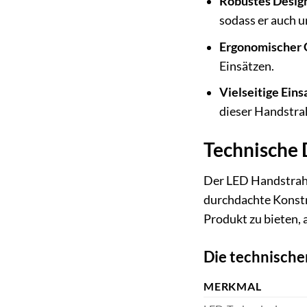
Robustes Desig
sodass er auch u
Ergonomischer G
Einsätzen.
Vielseitige Ein
dieser Handstrahl
Technische 
Der LED Handstrahl
durchdachte Konstr
Produkt zu bieten, 
Die technische
MERKMAL