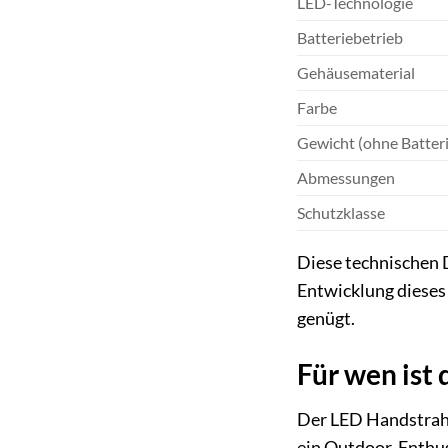
LED-Technologie
Batteriebetrieb
Gehäusematerial
Farbe
Gewicht (ohne Batter
Abmessungen
Schutzklasse
Diese technischen D
Entwicklung dieses
genügt.
Für wen ist
Der LED Handstrahle
ein Outdoor-Enthusi