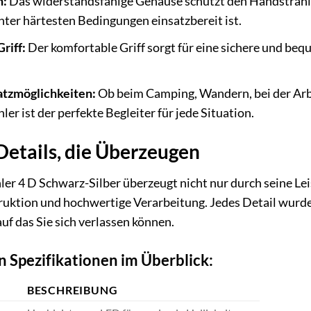
n:
Das widerstandsfähige Gehäuse schützt den Handstrahle
nter härtesten Bedingungen einsatzbereit ist.
riff:
Der komfortable Griff sorgt für eine sichere und be
satzmöglichkeiten:
Ob beim Camping, Wandern, bei der Arbe
er ist der perfekte Begleiter für jede Situation.
Details, die Überzeugen
er 4 D Schwarz-Silber überzeugt nicht nur durch seine Lei
uktion und hochwertige Verarbeitung. Jedes Detail wurde 
auf das Sie sich verlassen können.
n Spezifikationen im Überblick:
BESCHREIBUNG