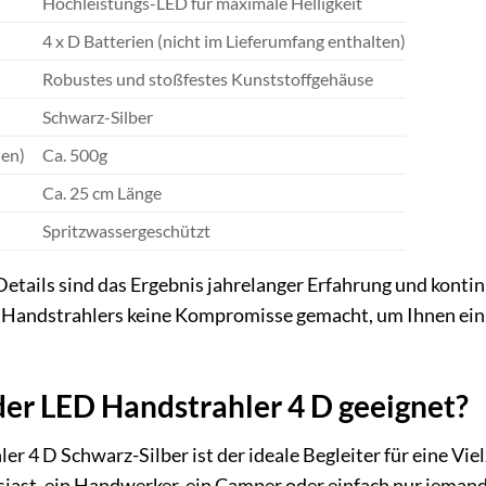
Hochleistungs-LED für maximale Helligkeit
4 x D Batterien (nicht im Lieferumfang enthalten)
Robustes und stoßfestes Kunststoffgehäuse
Schwarz-Silber
ien)
Ca. 500g
Ca. 25 cm Länge
Spritzwassergeschützt
etails sind das Ergebnis jahrelanger Erfahrung und kontin
 Handstrahlers keine Kompromisse gemacht, um Ihnen ein
 der LED Handstrahler 4 D geeignet?
r 4 D Schwarz-Silber ist der ideale Begleiter für eine Vi
ast, ein Handwerker, ein Camper oder einfach nur jemand s