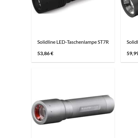
Solidline LED-Taschenlampe ST7R
Soli
53,86
€
59,9